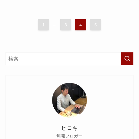
1
...
3
4
5
ヒロキ
無職ブロガー