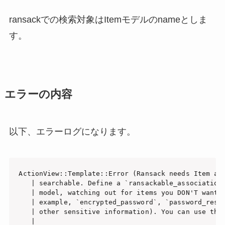
ransackでの検索対象はItemモデルのnameとしま
す。
エラーの内容
以下、エラーログになります。
ActionView::Template::Error (Ransack needs Item ass
   | searchable. Define a `ransackable_associations
   | model, watching out for items you DON'T want s
   | example, `encrypted_password`, `password_reset
   | other sensitive information). You can use the 
   | 
