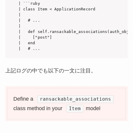
   | ```ruby

   | class Item < ApplicationRecord

   | 

   |   # ...

   | 

   |   def self.ransackable_associations(auth_objec
   |     ["post"]

   |   end

上記ログの中でも以下の一文に注目。
Define a
ransackable_associations
class method in your
model
Item