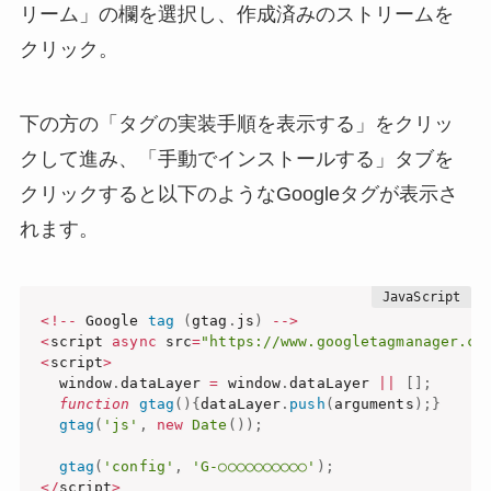
リーム」の欄を選択し、作成済みのストリームを
クリック。
下の方の「タグの実装手順を表示する」をクリッ
クして進み、「手動でインストールする」タブを
クリックすると以下のようなGoogleタグが表示さ
れます。
<
!
--
 Google 
tag
(
gtag
.
js
)
--
>
<
script 
async
 src
=
"https://www.googletagmanager.co
<
script
>
  window
.
dataLayer 
=
 window
.
dataLayer 
||
[
]
;
function
gtag
(
)
{
dataLayer
.
push
(
arguments
)
;
}
gtag
(
'js'
,
new
Date
(
)
)
;
gtag
(
'config'
,
'G-○○○○○○○○○○'
)
;
<
/
script
>