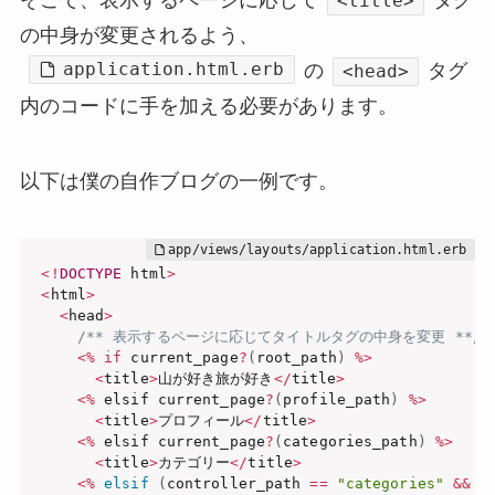
<title>
の中身が変更されるよう、
application.html.erb
の
タグ
<head>
内のコードに手を加える必要があります。
以下は僕の自作ブログの一例です。
<
!
DOCTYPE
 html
>
<
html
>
<
head
>
/** 表示するページに応じてタイトルタグの中身を変更 **/
<
%
if
 current_page
?
(
root_path
)
%
>
<
title
>
山が好き旅が好き
<
/
title
>
<
%
 elsif current_page
?
(
profile_path
)
%
>
<
title
>
プロフィール
<
/
title
>
<
%
 elsif current_page
?
(
categories_path
)
%
>
<
title
>
カテゴリー
<
/
title
>
<
%
elsif
(
controller_path 
==
"categories"
&&
 a