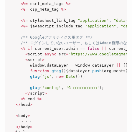
<
%=
 csrf_meta_tags 
%
>
<
%=
 csp_meta_tag 
%
>
<
%=
 stylesheet_link_tag 
"application"
,
"data-t
<
%=
 javascript_include_tag 
"application"
,
"dat
/** Googleアナリティクス用タグ **/
/** ログインしていないユーザー、もしくはAdmin権限のない
<
%
if
 current_user
.
admin 
==
false
||
 current_u
<
script 
async
 src
=
"https://www.googletagmana
<
script
>
        window
.
dataLayer 
=
 window
.
dataLayer 
||
[
]
;
function
gtag
(
)
{
dataLayer
.
push
(
arguments
)
;
gtag
(
'js'
,
new
Date
(
)
)
;
gtag
(
'config'
,
'G-○○○○○○○○○○'
)
;
<
/
script
>
<
%
 end 
%
>
<
/
head
>
<
body
>
    ・・・

<
/
body
>