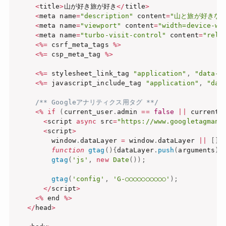
<
title
>
山が好き旅が好き
<
/
title
>
<
meta name
=
"description"
 content
=
"山と旅が好きな
<
meta name
=
"viewport"
 content
=
"width=device-wi
<
meta name
=
"turbo-visit-control"
 content
=
"relo
<
%=
 csrf_meta_tags 
%
>
<
%=
 csp_meta_tag 
%
>
<
%=
 stylesheet_link_tag 
"application"
,
"data-t
<
%=
 javascript_include_tag 
"application"
,
"dat
/** Googleアナリティクス用タグ **/
<
%
if
(
current_user
.
admin 
==
false
||
 current_
<
script 
async
 src
=
"https://www.googletagmana
<
script
>
        window
.
dataLayer 
=
 window
.
dataLayer 
||
[
]
;
function
gtag
(
)
{
dataLayer
.
push
(
arguments
)
;
gtag
(
'js'
,
new
Date
(
)
)
;
gtag
(
'config'
,
'G-○○○○○○○○○○'
)
;
<
/
script
>
<
%
 end 
%
>
<
/
head
>