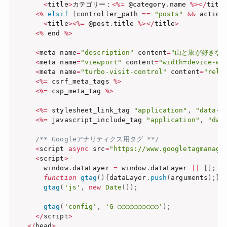
<
title
>
カテゴリー：
<
%=
 @category
.
name 
%
>
<
/
titl
<
%
elsif
(
controller_path 
==
"posts"
&&
 action
<
title
>
<
%=
 @post
.
title 
%
>
<
/
title
>
<
%
 end 
%
>
<
meta name
=
"description"
 content
=
"山と旅が好きな
<
meta name
=
"viewport"
 content
=
"width=device-wi
<
meta name
=
"turbo-visit-control"
 content
=
"relo
<
%=
 csrf_meta_tags 
%
>
<
%=
 csp_meta_tag 
%
>
<
%=
 stylesheet_link_tag 
"application"
,
"data-t
<
%=
 javascript_include_tag 
"application"
,
"dat
/** Googleアナリティクス用タグ **/
<
script 
async
 src
=
"https://www.googletagmanage
<
script
>
      window
.
dataLayer 
=
 window
.
dataLayer 
||
[
]
;
function
gtag
(
)
{
dataLayer
.
push
(
arguments
)
;
}
gtag
(
'js'
,
new
Date
(
)
)
;
gtag
(
'config'
,
'G-○○○○○○○○○○'
)
;
<
/
script
>
<
/
head
>