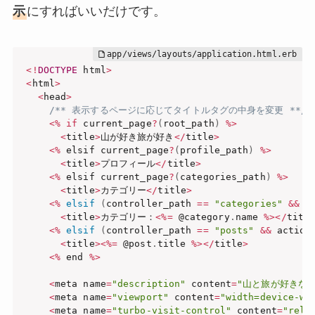
示
にすればいいだけです。
<
!
DOCTYPE
 html
>
<
html
>
<
head
>
/** 表示するページに応じてタイトルタグの中身を変更 **/
<
%
if
 current_page
?
(
root_path
)
%
>
<
title
>
山が好き旅が好き
<
/
title
>
<
%
 elsif current_page
?
(
profile_path
)
%
>
<
title
>
プロフィール
<
/
title
>
<
%
 elsif current_page
?
(
categories_path
)
%
>
<
title
>
カテゴリー
<
/
title
>
<
%
elsif
(
controller_path 
==
"categories"
&&
 a
<
title
>
カテゴリー：
<
%=
 @category
.
name 
%
>
<
/
titl
<
%
elsif
(
controller_path 
==
"posts"
&&
 action
<
title
>
<
%=
 @post
.
title 
%
>
<
/
title
>
<
%
 end 
%
>
<
meta name
=
"description"
 content
=
"山と旅が好きな
<
meta name
=
"viewport"
 content
=
"width=device-wi
<
meta name
=
"turbo-visit-control"
 content
=
"relo