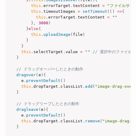
this
.
errorTarget
.
textContent 
=
"ファイルサイ
this
.
timeoutImages 
=
setTimeout
(
(
)
=>
{
this
.
errorTarget
.
textContent 
=
""
}
,
3000
)
}
else
{
this
.
uploadImage
(
file
)
}
}
this
.
selectTarget
.
value 
=
""
// 選択中のファイル
}
// ドラッグオーバーしたときの動作
dragover
(
e
)
{
    e
.
preventDefault
(
)
this
.
dropTarget
.
classList
.
add
(
"image-drag-over
}
// ドラッグリーブしたときの動作
dragleave
(
e
)
{
    e
.
preventDefault
(
)
this
.
dropTarget
.
classList
.
remove
(
"image-drag-o
}