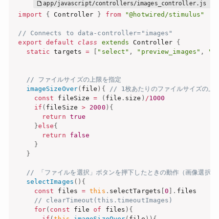
import
{
 Controller 
}
from
"@hotwired/stimulus"
// Connects to data-controller="images"
export
default
class
extends
 Controller 
{
static
 targets 
=
[
"select"
,
"preview_images"
,
"p
// ファイルサイズの上限を指定
imageSizeOver
(
file
)
{
// 1枚あたりのファイルサイズの上限
const
 fileSize 
=
(
file
.
size
)
/
1000
if
(
fileSize 
>
2000
)
{
return
true
}
else
{
return
false
}
}
// 「ファイルを選択」ボタンを押下したときの動作（画像選択後
selectImages
(
)
{
const
 files 
=
this
.
selectTargets
[
0
]
.
files

// clearTimeout(this.timeoutImages)
for
(
const
 file 
of
 files
)
{
if
(
this
.
imageSizeOver
(
file
)
)
{