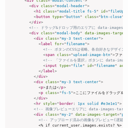
<
div
class
=
"
modal-content
"
>
<
div
class
=
"
modal-header
"
>
<
h1
class
=
"
modal-title fs-5
"
id
=
"
fileUpl
<
button
type
=
"
button
"
class
=
"
btn-close
"
</
div
>
<!-- ドラッグ&ドロップ用のエリアに data-images-t
<
div
class
=
"
modal-body
"
data-images-target
<
div
class
=
"
my-3 text-center
"
>
<
label
for
=
"
filename
"
>
<!-- ボタンのCSSは省略。各自好きなデザインを
<
span
class
=
"
upload-image-btn
"
>
ファイ
<!-- 「ファイルを選択」ボタンに data-image
<
input
type
=
"
file
"
id
=
"
filename
"
acc
</
label
>
</
div
>
<
div
class
=
"
my-3 text-center
"
>
<
p
>
または
</
p
>
<
p
class
=
"
fs-5
"
>
ここにファイルをドラッグ＆ド
</
div
>
<
hr
style
="
border
:
 1px solid #e3e1e1
"
>
<!-- 画像プレビューエリアに data-images-targ
<
div
class
=
"
my-2
"
data-images-target
=
"
pr
<!-- アップロード済みの画像をプレビュー(遅延読み
            <% if current_user.images.exists? %>
