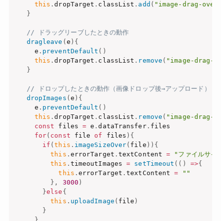
this
.
dropTarget
.
classList
.
add
(
"image-drag-over
}
// ドラッグリーブしたときの動作
dragleave
(
e
)
{
    e
.
preventDefault
(
)
this
.
dropTarget
.
classList
.
remove
(
"image-drag-o
}
// ドロップしたときの動作（画像ドロップ後→アップロード）
dropImages
(
e
)
{
    e
.
preventDefault
(
)
this
.
dropTarget
.
classList
.
remove
(
"image-drag-o
const
 files 
=
 e
.
dataTransfer
.
files

for
(
const
 file 
of
 files
)
{
if
(
this
.
imageSizeOver
(
file
)
)
{
this
.
errorTarget
.
textContent 
=
"ファイルサイ
this
.
timeoutImages 
=
setTimeout
(
(
)
=>
{
this
.
errorTarget
.
textContent 
=
""
}
,
3000
)
}
else
{
this
.
uploadImage
(
file
)
}
}