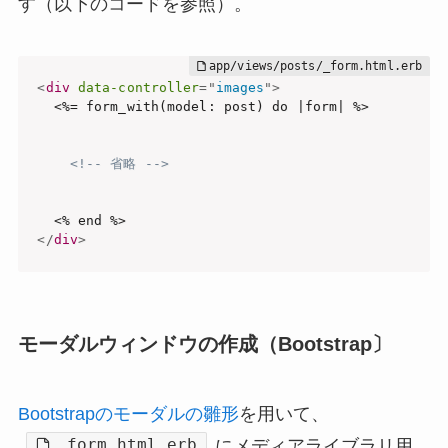
す（以下のコードを参照）。
<
div
data-controller
=
"
images
"
>
  <%= form_with(model: post) do |form| %>

<!-- 省略 -->
</
div
>
モーダルウィンドウの作成（Bootstrap〕
Bootstrapのモーダルの雛形
を用いて、
_form.html.erb
にメディアライブラリ用