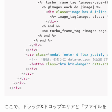
              <%= turbo_frame_tag "images-page-#{@i
                <% @images.each do |image| %>

<
div
class
=
"
image-box d-inline-f
                    <%= image_tag(image, class: "mx
</
div
>
                <% end %>

                <%= turbo_frame_tag "images-page-#{
              <% end %>

            <% end %>

</
div
>
</
div
>
<
div
class
=
"
modal-footer d-flex justify-co
<!-- 「削除」ボタンに data-action を記述（
<
button
class
=
"
btn btn-danger
"
data-acti
</
div
>
</
div
>
</
div
>
</
div
>
</
div
>
ここで、ドラッグ&ドロップエリアと「ファイルを