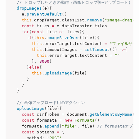
// ドロップしたときの動作（画像ドロップ後→アップロード）
dropImages
(
e
)
{
    e
.
preventDefault
(
)
this
.
dropTarget
.
classList
.
remove
(
"image-drag-o
const
 files 
=
 e
.
dataTransfer
.
files

for
(
const
 file 
of
 files
)
{
if
(
this
.
imageSizeOver
(
file
)
)
{
this
.
errorTarget
.
textContent 
=
"ファイルサイ
this
.
timeoutImages 
=
setTimeout
(
(
)
=>
{
this
.
errorTarget
.
textContent 
=
""
}
,
3000
)
}
else
{
this
.
uploadImage
(
file
)
}
}
}
// 画像アップロード用のアクション
uploadImage
(
file
)
{
const
 csrfToken 
=
 document
.
getElementsByName
(
'
const
 formData 
=
new
FormData
(
)
    formData
.
append
(
"file"
,
 file
)
// formDataオ
const
 options 
=
{
      method
:
'POST'
,