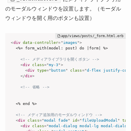
のモーダルウィンドウを設置します。（モーダル
ウィンドウを開く用のボタンも設置）
<
div
data-controller
=
"
images
"
>
  <%= form_with(model: post) do |form| %>

<!-- メディアライブラリを開くボタン -->
<
div
class
=
"
my-3
"
>
<
div
type
=
"
button
"
class
=
"
d-flex justify-con
</
div
>
<!-- 省略 -->
  <% end %>

<!-- メディア追加用のモーダルウィンドウ -->
<
div
class
=
"
modal fade
"
id
=
"
fileUploadModal
"
tab
<
div
class
=
"
modal-dialog modal-lg modal-dialog