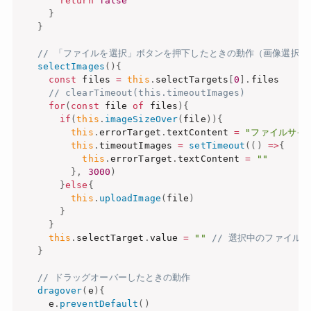
return
false
}
}
// 「ファイルを選択」ボタンを押下したときの動作（画像選択後
selectImages
(
)
{
const
 files 
=
this
.
selectTargets
[
0
]
.
files

// clearTimeout(this.timeoutImages)
for
(
const
 file 
of
 files
)
{
if
(
this
.
imageSizeOver
(
file
)
)
{
this
.
errorTarget
.
textContent 
=
"ファイルサイ
this
.
timeoutImages 
=
setTimeout
(
(
)
=>
{
this
.
errorTarget
.
textContent 
=
""
}
,
3000
)
}
else
{
this
.
uploadImage
(
file
)
}
}
this
.
selectTarget
.
value 
=
""
// 選択中のファイル
}
// ドラッグオーバーしたときの動作
dragover
(
e
)
{
    e
.
preventDefault
(
)