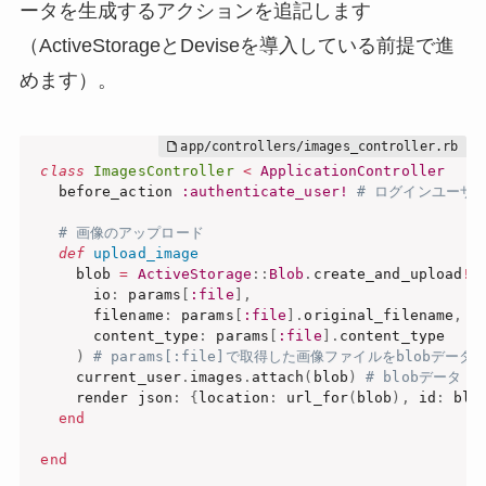
ータを生成するアクションを追記します
（ActiveStorageとDeviseを導入している前提で進
めます）。
class
ImagesController
<
ApplicationController
  before_action 
:authenticate_user!
# ログインユーザー
# 画像のアップロード
def
upload_image
    blob 
=
ActiveStorage
:
:
Blob
.
create_and_upload
!
(
      io
:
 params
[
:file
]
,
      filename
:
 params
[
:file
]
.
original_filename
,
      content_type
:
 params
[
:file
]
.
content_type

)
# params[:file]で取得した画像ファイルをblobデータ
    current_user
.
images
.
attach
(
blob
)
# blobデータ
    render json
:
{
location
:
 url_for
(
blob
)
,
 id
:
 blo
end
end