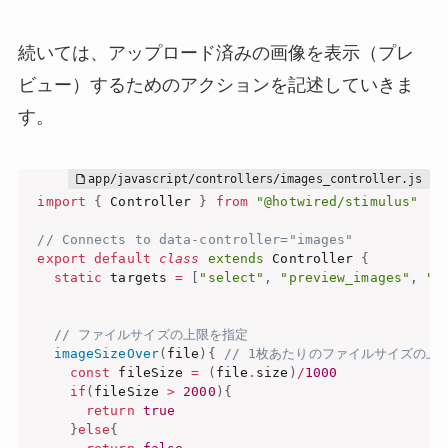
続いては、アップロード済みの画像を表示（プレ
ビュー）するためのアクションを記述していきま
す。
import
{
 Controller 
}
from
"@hotwired/stimulus"
// Connects to data-controller="images"
export
default
class
extends
 Controller 
{
static
 targets 
=
[
"select"
,
"preview_images"
,
"p
// ファイルサイズの上限を指定
imageSizeOver
(
file
)
{
// 1枚あたりのファイルサイズの上限
const
 fileSize 
=
(
file
.
size
)
/
1000
if
(
fileSize 
>
2000
)
{
return
true
}
else
{