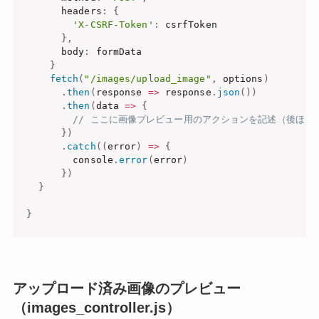
      headers
:
{
'X-CSRF-Token'
:
 csrfToken

}
,
      body
:
 formData

}
fetch
(
"/images/upload_image"
,
 options
)
.
then
(
response
=>
 response
.
json
(
)
)
.
then
(
data
=>
{
// ここに画像プレビュー用のアクションを記述（後ほど
}
)
.
catch
(
(
error
)
=>
{
        console
.
error
(
error
)
}
)
}
}
アップロード済み画像のプレビュー
（images_controller.js）