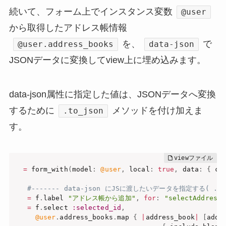
続いて、フォーム上でインスタンス変数
@user
から取得したアドレス帳情報
を、
で
@user.address_books
data-json
JSONデータに変換してview上に埋め込みます。
data-json属性に指定した値は、JSONデータへ変換
するために
メソッドを付け加えま
.to_json
す。
=
 form_with
(
model
:
@user
,
 local
:
true
,
 data
:
{
 co
#------- data-json にJSに渡したいデータを指定する( .to
=
 f
.
label 
"アドレス帳から追加"
,
for
:
"selectAddresse
=
 f
.
select 
:selected_id
,
@user
.
address_books
.
map 
{
|
address_book
|
[
addr