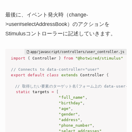
最後に、イベント発火時（change-
>user#selectAddressBook）のアクションを
Stimulusコントローラーに記述していきます。
import
{
 Controller 
}
from
"@hotwired/stimulus"
// Connects to data-controller="user"
export
default
class
extends
 Controller 
{
// 取得したい要素のターゲット名(フォーム上の data-user-ta
static
 targets 
=
[
"full_name"
,
"birthday"
,
"age"
,
"gender"
,
"address"
,
"phone_number"
,
"select_addresses"