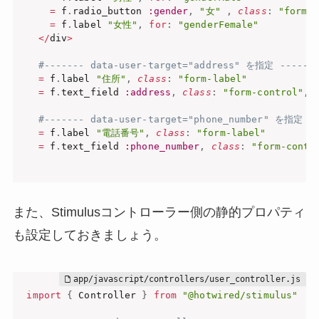
=
 f
.
radio_button 
:gender
,
"女"
,
class
:
"form-c
=
 f
.
label 
"女性"
,
for
:
"genderFemale"
<
/
div
>
#------- data-user-target="address" を指定 ------
=
 f
.
label 
"住所"
,
class
:
"form-label"
=
 f
.
text_field 
:address
,
class
:
"form-control"
,
 
#------- data-user-target="phone_number" を指定 --
=
 f
.
label 
"電話番号"
,
class
:
"form-label"
=
 f
.
text_field 
:phone_number
,
class
:
"form-contr
また、Stimulusコントローラー側の静的プロパティ
も設定しておきましょう。
import
{
 Controller 
}
from
"@hotwired/stimulus"