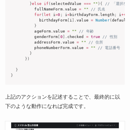
}
else
if
(
selectedValue 
===
""
)
{
// 「選択な
          fullNameForm
.
value 
=
""
// 氏名
for
(
let
 i
=
0
;
 i
<
birthdayForm
.
length
;
 i
++
)
            birthdayForm
[
i
]
.
value 
=
Number
(
default
}
          ageForm
.
value 
=
""
// 年齢
          genderForm
[
0
]
.
checked 
=
true
// 性別
          addressForm
.
value 
=
""
// 住所
          phoneNumberForm
.
value 
=
""
// 電話番号
}
}
)
}
}
上記のアクションを記述することで、最終的に以
下のような動作になれば完成です。