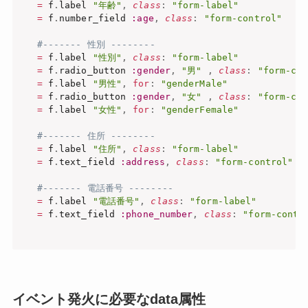
=
 f
.
label 
"年齢"
,
class
:
"form-label"
=
 f
.
number_field 
:age
,
class
:
"form-control"
#------- 性別 -------- 
=
 f
.
label 
"性別"
,
class
:
"form-label"
=
 f
.
radio_button 
:gender
,
"男"
,
class
:
"form-che
=
 f
.
label 
"男性"
,
for
:
"genderMale"
=
 f
.
radio_button 
:gender
,
"女"
,
class
:
"form-che
=
 f
.
label 
"女性"
,
for
:
"genderFemale"
#------- 住所 -------- 
=
 f
.
label 
"住所"
,
class
:
"form-label"
=
 f
.
text_field 
:address
,
class
:
"form-control"
#------- 電話番号 -------- 
=
 f
.
label 
"電話番号"
,
class
:
"form-label"
=
 f
.
text_field 
:phone_number
,
class
:
"form-contr
イベント発火に必要なdata属性