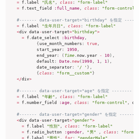
=
 f
.
label 
"氏名"
,
class
:
"form-label"
=
 f
.
text_field 
:full_name
,
class
:
"form-control"
#------- data-user-target="birthday" を指定 -----
=
 f
.
label 
"生年月日"
,
class
:
"form-label"
<
div data
-
user
-
target
=
"birthday"
>
=
 f
.
date_select 
:birthday
,
{
use_month_numbers
:
true
,
          start_year
:
1950
,
          end_year
:
(
Time
.
now
.
year 
-
10
)
,
          default
:
Date
.
new
(
1990
,
1
,
1
)
,
          date_separator
:
'/ '
}
,
{
class
:
"form__custom"
}
<
/
div
>
#------- data-user-target="age" を指定 -------- 
=
 f
.
label 
"年齢"
,
class
:
"form-label"
=
 f
.
number_field 
:age
,
class
:
"form-control"
,
 da
#------- data-user-target="gender" を指定 -------
<
div data
-
user
-
target
=
"gender"
>
=
 f
.
label 
"性別"
,
class
:
"form-label"
=
 f
.
radio_button 
:gender
,
"男"
,
class
:
"form-c
=
 f
.
label 
"男性"
,
for
:
"genderMale"