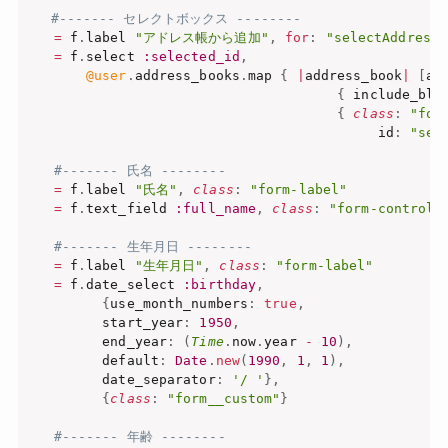
#------- セレクトボックス -------- 
=
 f
.
label 
"アドレス帳から追加"
,
for
:
"selectAddresse
=
 f
.
select 
:selected_id
,
@user
.
address_books
.
map 
{
|
address_book
|
[
ad
{
 include_bla
{
class
:
"for
                                          id
:
"sel
#------- 氏名 -------- 
=
 f
.
label 
"氏名"
,
class
:
"form-label"
=
 f
.
text_field 
:full_name
,
class
:
"form-control"
#------- 生年月日 -------- 
=
 f
.
label 
"生年月日"
,
class
:
"form-label"
=
 f
.
date_select 
:birthday
,
{
use_month_numbers
:
true
,
        start_year
:
1950
,
        end_year
:
(
Time
.
now
.
year 
-
10
)
,
        default
:
Date
.
new
(
1990
,
1
,
1
)
,
        date_separator
:
'/ '
}
,
{
class
:
"form__custom"
}
#------- 年齢 -------- 