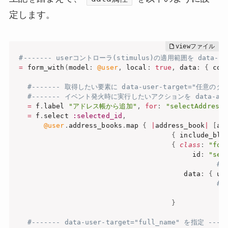
定します。
#------- userコントローラ(stimulus)の適用範囲を data-con
=
 form_with
(
model
:
@user
,
 local
:
true
,
 data
:
{
 con
#------- 取得したい要素に data-user-target="任意の
#------- イベント発火時に実行したいアクションを data-act
=
 f
.
label 
"アドレス帳から追加"
,
for
:
"selectAddresse
=
 f
.
select 
:selected_id
,
@user
.
address_books
.
map 
{
|
address_book
|
[
ad
{
 include_bla
{
class
:
"for
                                          id
:
"sel
#-
                                        data
:
{
 us
#-
                                                  
}
#------- data-user-target="full_name" を指定 ----