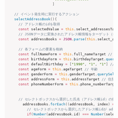
]
// イベント発生時に実行するアクション
selectAddressBook
(
)
{
// アドレス帳のidを取得
const
 selectedValue 
=
this
.
select_addressesTar
// JSONデータに変換されたアドレス帳情報をターゲット（sele
const
 addressBooks 
=
JSON
.
parse
(
this
.
select_ad
// 各フォームの要素を格納
const
 fullNameForm 
=
this
.
full_nameTarget 
// 
const
 birthdayForm 
=
this
.
birthdayTarget
.
query
const
 defaultBirthday 
=
[
"1990"
,
"1"
,
"1"
]
//
const
 ageForm 
=
this
.
ageTarget 
// 年齢
const
 genderForm 
=
this
.
genderTarget
.
querySele
const
 addressForm 
=
this
.
addressTarget 
// 住所
const
 phoneNumberForm 
=
this
.
phone_numberTarge
// セレクトボックスから選択した氏名（アドレス帳id）の個
      addressBooks
.
forEach
(
(
addressBook
,
 index
)
=>
// セレクトボックスから選択したアドレス帳idが addre
if
(
Number
(
addressBook
.
id
)
===
Number
(
selec