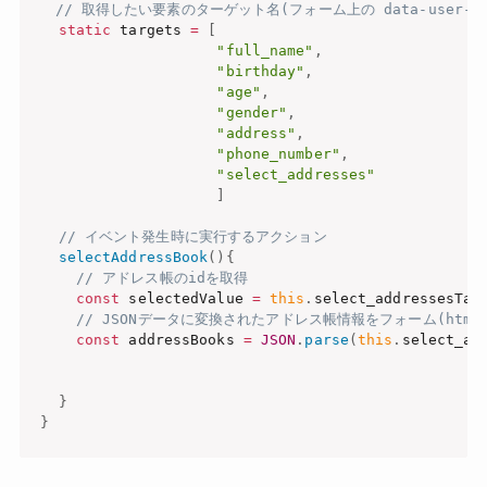
// 取得したい要素のターゲット名(フォーム上の data-user-ta
static
 targets 
=
[
"full_name"
,
"birthday"
,
"age"
,
"gender"
,
"address"
,
"phone_number"
,
"select_addresses"
]
// イベント発生時に実行するアクション
selectAddressBook
(
)
{
// アドレス帳のidを取得
const
 selectedValue 
=
this
.
select_addressesTar
// JSONデータに変換されたアドレス帳情報をフォーム(html.
const
 addressBooks 
=
JSON
.
parse
(
this
.
select_ad
}
}