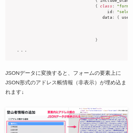
{
 include_blank
{
class
:
"form-
                                        id
:
"selec
                                      data
:
{
 user
                                                 a
                                                  
}
JSONデータに変換すると、フォームの要素上に
JSON形式のアドレス帳情報（非表示）が埋め込ま
れます↓