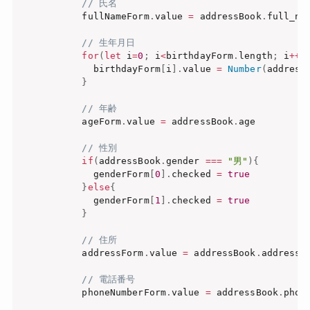
// 氏名
          fullNameForm
.
value 
=
 addressBook
.
full_nam
// 生年月日
for
(
let
 i
=
0
;
 i
<
birthdayForm
.
length
;
 i
++
)
            birthdayForm
[
i
]
.
value 
=
Number
(
address
}
// 年齢
          ageForm
.
value 
=
 addressBook
.
age

// 性別
if
(
addressBook
.
gender 
===
"男"
)
{
            genderForm
[
0
]
.
checked 
=
true
}
else
{
            genderForm
[
1
]
.
checked 
=
true
}
// 住所
          addressForm
.
value 
=
 addressBook
.
address

// 電話番号
          phoneNumberForm
.
value 
=
 addressBook
.
phone