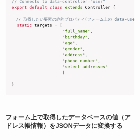
// Connects to data-controller="user"
export
default
class
extends
 Controller 
{
// 取得したい要素の静的プロパティ(フォーム上の data-user-t
static
 targets 
=
[
"full_name"
,
"birthday"
,
"age"
,
"gender"
,
"address"
,
"phone_number"
,
"select_addresses"
]
}
フォーム上で取得したデータベースの値（ア
ドレス帳情報）をJSONデータに変換する