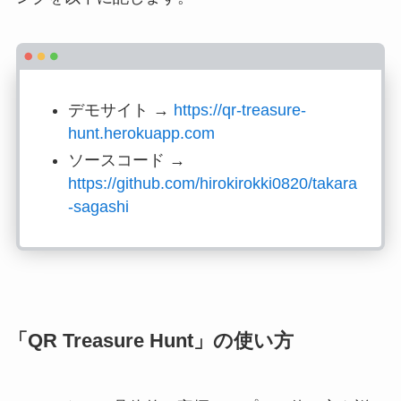
デモサイト →
https://qr-treasure-
hunt.herokuapp.com
ソースコード →
https://github.com/hirokirokki0820/takara
-sagashi
「QR Treasure Hunt」の使い方