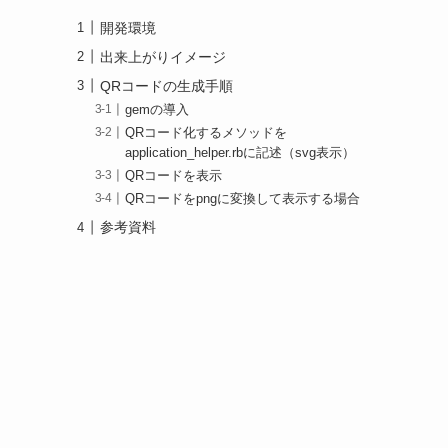
開発環境
出来上がりイメージ
QRコードの生成手順
gemの導入
QRコード化するメソッドを
application_helper.rbに記述（svg表示）
QRコードを表示
QRコードをpngに変換して表示する場合
参考資料