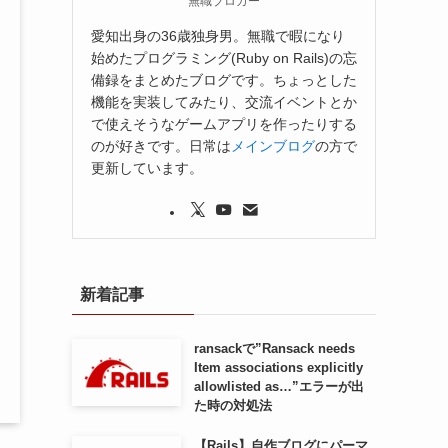
無職ブロガー
愛知出身の36歳独身男。無職で暇になり
始めたプログラミング(Ruby on Rails)の忘
備録をまとめたブログです。ちょっとした
機能を実装してみたり、交流イベントとか
で使えそうなゲームアプリを作ったりする
のが好きです。日常は
メインブログ
の方で
更新しています。
新着記事
ransackで”Ransack needs
Item associations explicitly
allowlisted as…”エラーが出
た時の対処法
【Rails】自作ブログにパーマ