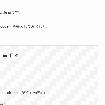
の忘備録です。
rcode」を導入してみました。
目次
n_helper.rbに記述（svg表示）